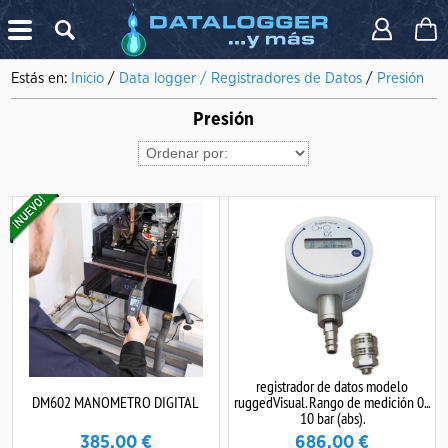
X
Estás en:
Inicio
/
Data logger / Registradores de Datos
/
Presión
Presión
registrador de datos modelo
DM602 MANOMETRO DIGITAL
ruggedVisual. Rango de medición 0...
10 bar (abs).
385.00
€
686.00
€