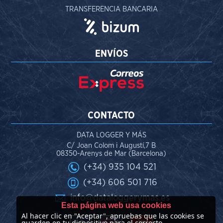
TRANSFERENCIA BANCARIA
ENVÍOS
CONTACTO
DATA LOGGER Y MÁS
C/ Joan Colom i Augustí,7 B
08350-Arenys de Mar (Barcelona)
(+34) 935 104 521
(+34) 606 501 716
info@dataloggerymas.es
Esta página web usa cookies
Al hacer clic en "Aceptar", apruebas que las cookies se
guarden en tu dispositivo para el correcto