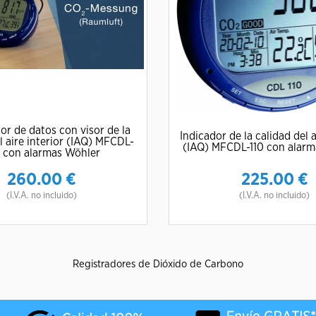
or de datos con visor de la
Indicador de la calidad del a
l aire interior (IAQ) MFCDL-
(IAQ) MFCDL-110 con alarm
 con alarmas Wöhler
260.00
€
225.00
€
(I.V.A. no incluido)
(I.V.A. no incluido)
Registradores de Dióxido de Carbono