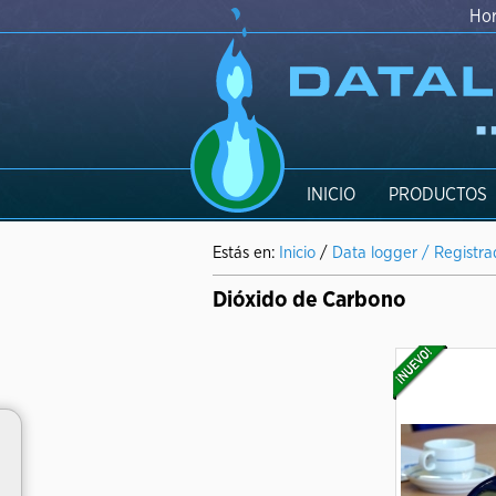
Hor
INICIO
PRODUCTOS
Estás en:
Inicio
/
Data logger / Registr
Dióxido de Carbono