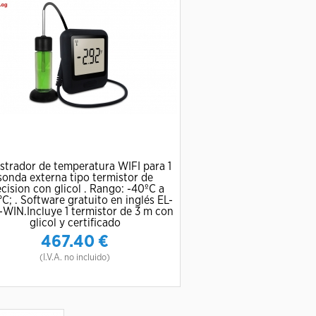
strador de temperatura WIFI para 1
sonda externa tipo termistor de
cision con glicol . Rango: -40ºC a
°C; . Software gratuito en inglés EL-
-WIN.Incluye 1 termistor de 3 m con
glicol y certificado
467.40
€
(I.V.A. no incluido)