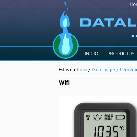
Hor
INICIO
PRODUCTOS
Estás en:
Inicio
/
Data logger / Registr
Wifi