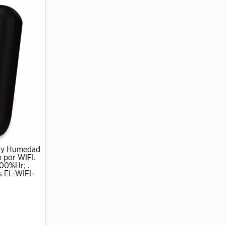
a y Humedad
o por WIFI.
100%Hr; .
s EL-WIFI-