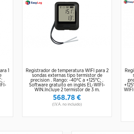
ara 1
Registrador de temperatura WIFI para 2
Regi
e
sondas externas tipo termistor de
; .
precision . Rango: -40ºC a +125°C; .
pre
FI-
Software gratuito en inglés EL-WIFI-
+125
WIN.Incluye 2 termistor de 3 m.
WIFI
568.78
€
(I.V.A. no incluido)