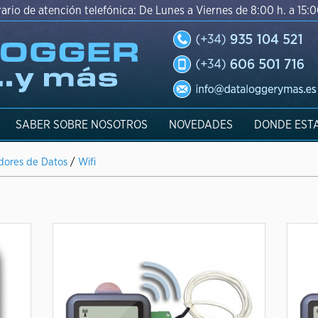
ario de atención telefónica: De Lunes a Viernes de 8:00 h. a 15:0
SABER SOBRE NOSOTROS
NOVEDADES
DONDE EST
adores de Datos
/
Wifi