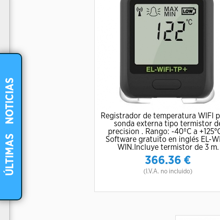
NOTICIAS
Registrador de temperatura WIFI p
sonda externa tipo termistor d
-
precision . Rango: -40ºC a +125°C
ÚLTIMAS
Software gratuito en inglés EL-WI
WIN.Incluye termistor de 3 m.
366.36
€
(I.V.A. no incluido)