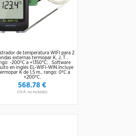
strador de temperatura WIFI para 2
ondas externas termopar K, J, T .
ngo: -200ºC a +1350°C; . Software
uito en inglés EL-WIFI-WIN.Incluye
termopar K de 1,5 m., rango: 0ºC a
+200ºC.
568.78
€
(I.V.A. no incluido)