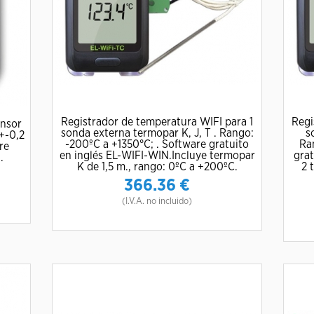
Registrador de temperatura WIFI para 1
Regi
ensor
sonda externa termopar K, J, T . Rango:
s
(+-0,2
-200ºC a +1350°C; . Software gratuito
Ra
re
en inglés EL-WIFI-WIN.Incluye termopar
grat
.
K de 1,5 m., rango: 0ºC a +200ºC.
2 
366.36
€
(I.V.A. no incluido)