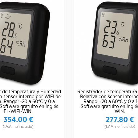
r de temperatura y Humedad
Registrador de temperatur
n sensor interno por WIFI de
Relativa con sensor intern
n. Rango: -20 a 60°C y 0 a
Rango: -20 a 60°C y 0 a 
Software gratuito en inglés
Software gratuito en inglé
EL-WIFI-WIN.
WIN.
354.00
€
277.80
€
(I.V.A. no incluido)
(I.V.A. no incluido)